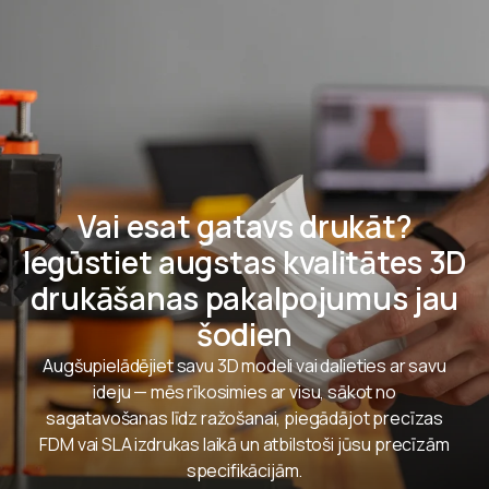
Vai esat gatavs drukāt?
Iegūstiet augstas kvalitātes 3D
drukāšanas pakalpojumus jau
šodien
Augšupielādējiet savu 3D modeli vai dalieties ar savu
ideju — mēs rīkosimies ar visu, sākot no
sagatavošanas līdz ražošanai, piegādājot precīzas
FDM vai SLA izdrukas laikā un atbilstoši jūsu precīzām
specifikācijām.