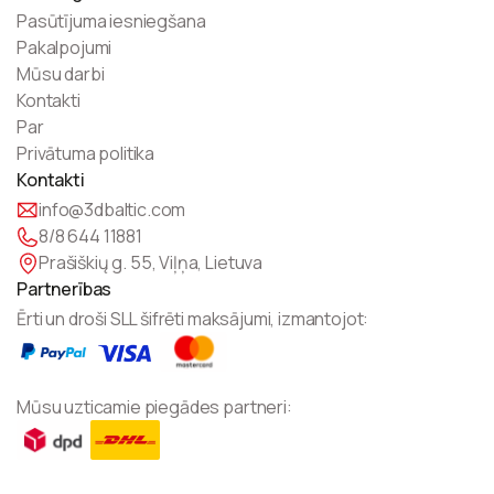
Pasūtījuma iesniegšana
Pakalpojumi
Mūsu darbi
Kontakti
Par
Privātuma politika
Kontakti
info@3dbaltic.com
8/8 644 11881
Prašiškių g. 55, Viļņa, Lietuva
Partnerības
Ērti un droši SLL šifrēti maksājumi, izmantojot:
Mūsu uzticamie piegādes partneri: