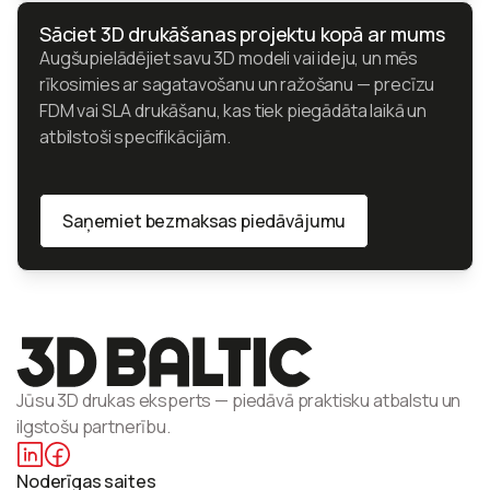
Sāciet 3D drukāšanas projektu kopā ar mums
Augšupielādējiet savu 3D modeli vai ideju, un mēs
rīkosimies ar sagatavošanu un ražošanu — precīzu
FDM vai SLA drukāšanu, kas tiek piegādāta laikā un
atbilstoši specifikācijām.
Saņemiet bezmaksas piedāvājumu
Saņemiet bezmaksas piedāvājumu
Jūsu 3D drukas eksperts — piedāvā praktisku atbalstu un
ilgstošu partnerību.
Noderīgas saites