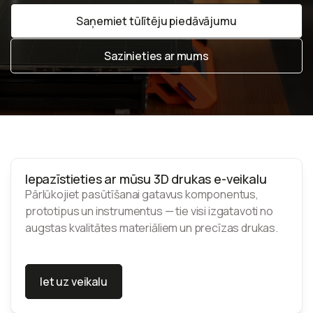
Saņemiet tūlītēju piedāvājumu
Saņemiet tūlītēju piedāvājumu
Sazinieties ar mums
Sazinieties ar mums
Iepazīstieties ar mūsu 3D drukas e-veikalu
Pārlūkojiet pasūtīšanai gatavus komponentus,
prototipus un instrumentus — tie visi izgatavoti no
augstas kvalitātes materiāliem un precīzas drukas.
Iet uz veikalu
Iet uz veikalu