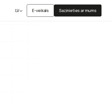
LV
E-veikals
Sazinieties ar mums
E-veikals
Sazinieties ar mums