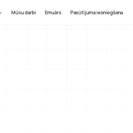
Mūsu darbi
Emuārs
Pasūtījuma iesniegšana