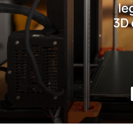
Ie
3D