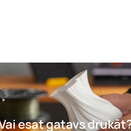
@3dbaltic.com
Vai esat gatavs drukāt