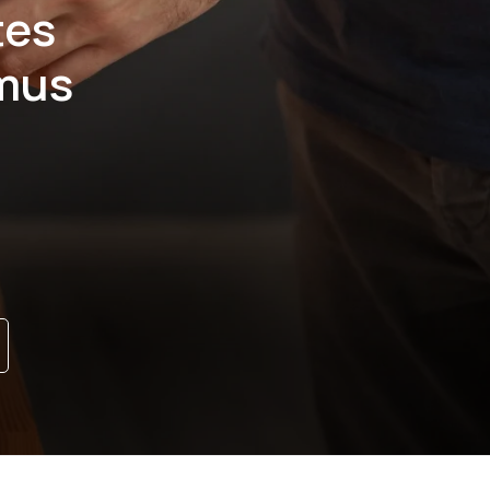
tes
mus