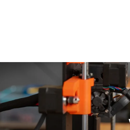
Sazinieties ar mums, ja rodas bažas par jūsu datiem.
info