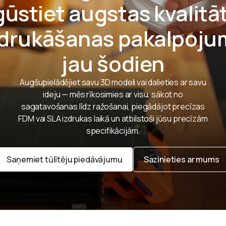
gūstiet augstas kvalitā
 drukāšanas pakalpoju
jau šodien
Augšupielādējiet savu 3D modeli vai dalieties ar savu
ideju — mēs rīkosimies ar visu, sākot no
sagatavošanas līdz ražošanai, piegādājot precīzas
FDM vai SLA izdrukas laikā un atbilstoši jūsu precīzām
specifikācijām.
Saņemiet tūlītēju piedāvājumu
Sazinieties ar mums
Saņemiet tūlītēju piedāvājumu
Sazinieties ar mums