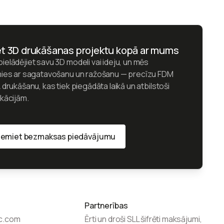
t 3D drukāšanas projektu kopā ar mums
ielādējiet savu 3D modeli vai ideju, un mēs
mies ar sagatavošanu un ražošanu — precīzu FDM
 drukāšanu, kas tiek piegādāta laikā un atbilstoši
ikācijām.
emiet bezmaksas piedāvājumu
emiet bezmaksas piedāvājumu
Partnerības
ic.com
Ērti un droši SLL šifrēti maksājumi,