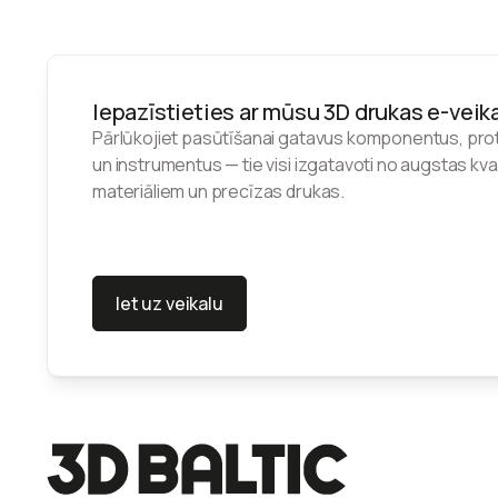
Iepazīstieties ar mūsu 3D drukas e-veik
Pārlūkojiet pasūtīšanai gatavus komponentus, pro
un instrumentus — tie visi izgatavoti no augstas kva
materiāliem un precīzas drukas.
Iet uz veikalu
Iet uz veikalu