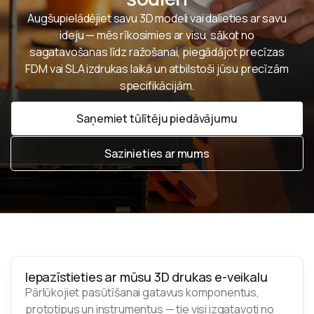
Augšupielādējiet savu 3D modeli vai dalieties ar savu
ideju — mēs rīkosimies ar visu, sākot no
sagatavošanas līdz ražošanai, piegādājot precīzas
FDM vai SLA izdrukas laikā un atbilstoši jūsu precīzām
specifikācijām.
Saņemiet tūlītēju piedāvājumu
Saņemiet tūlītēju piedāvājumu
Sazinieties ar mums
Sazinieties ar mums
Iepazīstieties ar mūsu 3D drukas e-veikalu
Pārlūkojiet pasūtīšanai gatavus komponentus,
prototipus un instrumentus — tie visi izgatavoti no