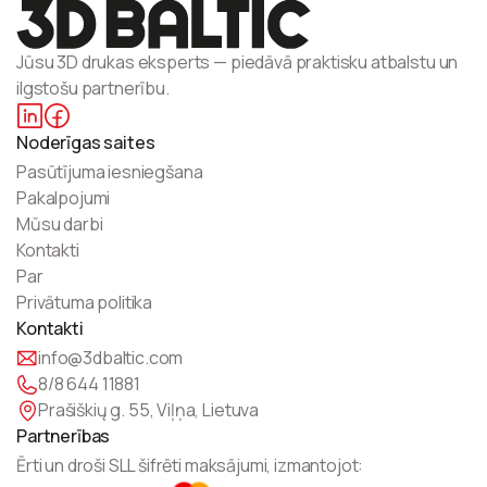
Jūsu 3D drukas eksperts — piedāvā praktisku atbalstu un
ilgstošu partnerību.
Noderīgas saites
Pasūtījuma iesniegšana
Pakalpojumi
Mūsu darbi
Kontakti
Par
Privātuma politika
Kontakti
info@3dbaltic.com
8/8 644 11881
Prašiškių g. 55, Viļņa, Lietuva
Partnerības
Ērti un droši SLL šifrēti maksājumi, izmantojot: