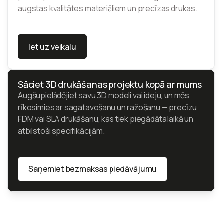
augstas kvalitātes materiāliem un precīzas drukas.
Iet uz veikalu
Iet uz veikalu
Sāciet 3D drukāšanas projektu kopā ar mums
Augšupielādējiet savu 3D modeli vai ideju, un mēs
rīkosimies ar sagatavošanu un ražošanu — precīzu
FDM vai SLA drukāšanu, kas tiek piegādāta laikā un
atbilstoši specifikācijām.
Saņemiet bezmaksas piedāvājumu
Saņemiet bezmaksas piedāvājumu