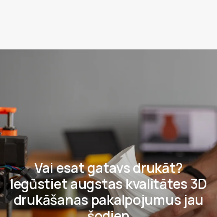
Uzziniet vairāk
Vai esat gatavs drukāt?
Iegūstiet augstas kvalitātes 3D
drukāšanas pakalpojumus jau
šodien