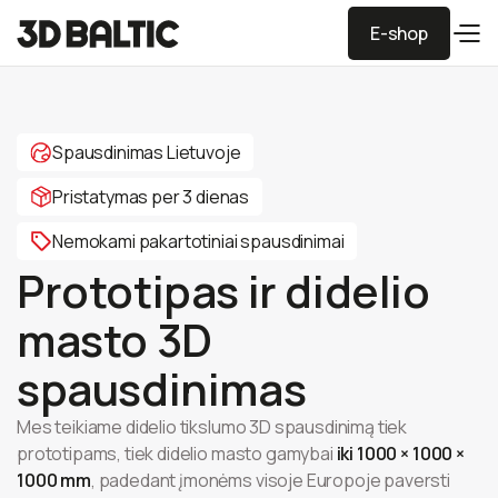
E-shop
E-shop
Spausdinimas Lietuvoje
Pristatymas per 3 dienas
Nemokami pakartotiniai spausdinimai
Prototipas ir didelio
masto 3D
spausdinimas
Mes teikiame didelio tikslumo 3D spausdinimą tiek
prototipams, tiek didelio masto gamybai
iki 1000 × 1000 ×
1000 mm
, padedant įmonėms visoje Europoje paversti