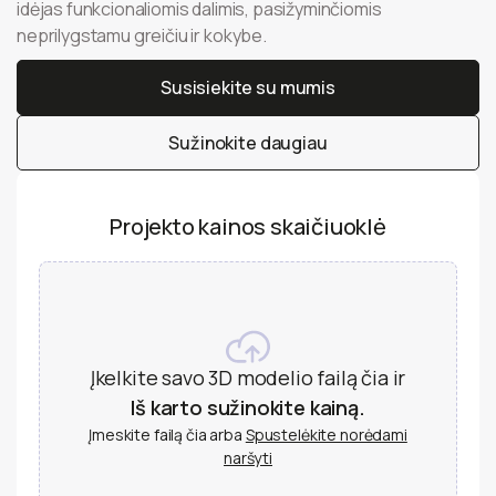
idėjas funkcionaliomis dalimis, pasižyminčiomis
neprilygstamu greičiu ir kokybe.
Susisiekite su mumis
Susisiekite su mumis
Sužinokite daugiau
Sužinokite daugiau
Projekto kainos skaičiuoklė
Įkelkite savo 3D modelio failą čia ir
Iš karto sužinokite kainą.
Įmeskite failą čia arba
Spustelėkite norėdami
naršyti