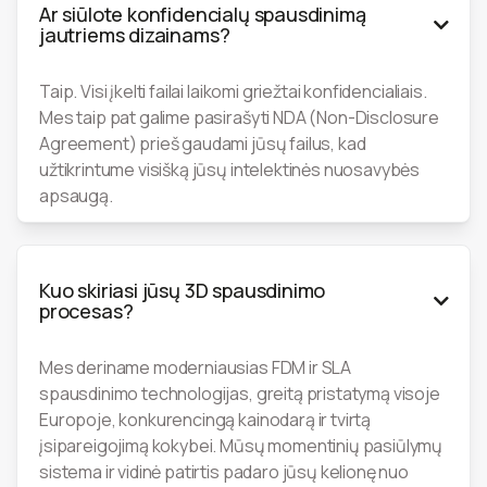
Ar siūlote konfidencialų spausdinimą

jautriems dizainams?
Taip. Visi įkelti failai laikomi griežtai konfidencialiais.
Mes taip pat galime pasirašyti NDA (Non-Disclosure
Agreement) prieš gaudami jūsų failus, kad
užtikrintume visišką jūsų intelektinės nuosavybės
apsaugą.
Kuo skiriasi jūsų 3D spausdinimo

procesas?
Mes deriname moderniausias FDM ir SLA
spausdinimo technologijas, greitą pristatymą visoje
Europoje, konkurencingą kainodarą ir tvirtą
įsipareigojimą kokybei. Mūsų momentinių pasiūlymų
sistema ir vidinė patirtis padaro jūsų kelionę nuo