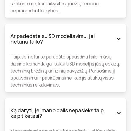
užtikrintume, kad laikysitės griežtų terminų
neprarandant kokybės.
Ar padedate su 3D modeliavimu, jei

neturiu failo?
Taip. Jei neturite paruošto spausdinti failo, mūsų
dizaino komanda gali sukurti 3D modelį iš jūsų eskizų,
techninių brėžinių ar fizinių pavyzdžių. Paruošime jį
spausdinimui ir pasirūpinsime, kad jis atitiktų visus
techninius reikalavimus.
Ką daryti, jei mano dalis nepasieks taip,

kaip tikėtasi?