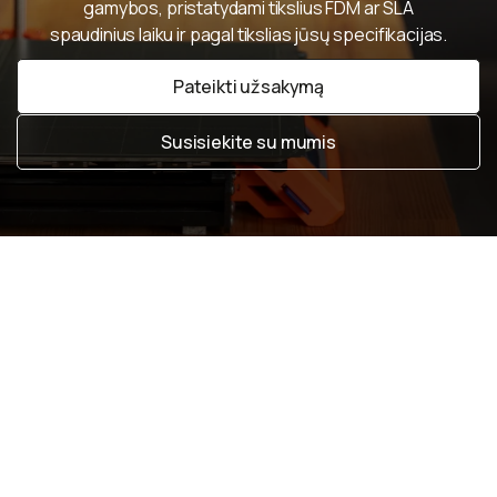
gamybos, pristatydami tikslius FDM ar SLA
spaudinius laiku ir pagal tikslias jūsų specifikacijas.
Pateikti užsakymą
Pateikti užsakymą
Susisiekite su mumis
Susisiekite su mumis
Peržiūrėti visus straipsnius