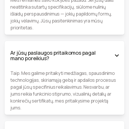
Mes remiamės savo kokybės pažadu. Jei jūsų dalis
neatitinka sutartų specifikacijų, siūlome nulinių
išlaidų perspausdinimus — jokių papildomų formų,
jokių vėlavimų. Jūsų pasitenkinimas yra mūsų
prioritetas.
Ar jūsų paslaugos pritaikomos pagal

mano poreikius?
Taip. Mes galime pritaikyti medžiagas, spausdinimo
technologijas, skiriamąją gebą ir apdailos procesus
pagal jūsų specifinius reikalavimus. Nesvarbu, ar
jums reikia funkcinio stiprumo, vizualinių detalių ar
konkrečių sertifikatų, mes pritaikysime projektą
jums.