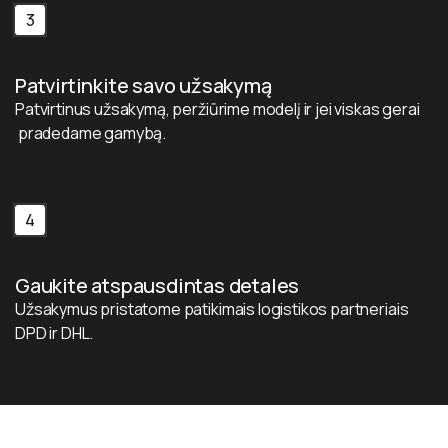
3
Patvirtinkite savo užsakymą
Patvirtinus užsakymą, peržiūrime modelį ir jei viskas gerai
pradedame gamybą.
4
Gaukite atspausdintas detales
Užsakymus pristatome patikimais logistikos partneriais
DPD ir DHL.