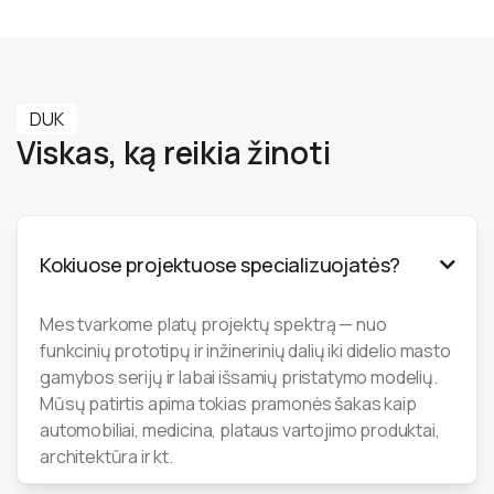
DUK
Viskas, ką reikia žinoti
Kokiuose projektuose specializuojatės?

Mes tvarkome platų projektų spektrą — nuo
funkcinių prototipų ir inžinerinių dalių iki didelio masto
gamybos serijų ir labai išsamių pristatymo modelių.
Mūsų patirtis apima tokias pramonės šakas kaip
automobiliai, medicina, plataus vartojimo produktai,
architektūra ir kt.