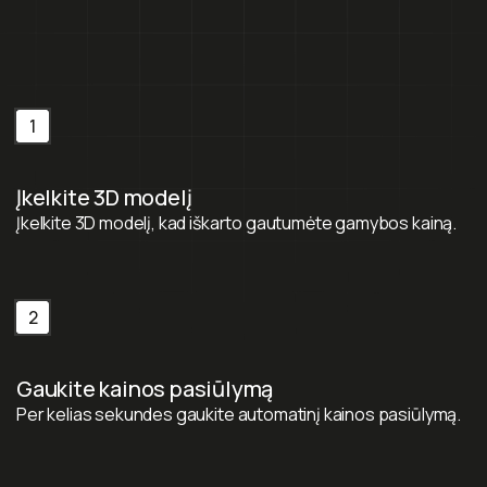
Susisiekite su mumis
Susisiekite su mumis
1
Įkelkite 3D modelį
Įkelkite 3D modelį, kad iškarto gautumėte gamybos kainą.
2
Gaukite kainos pasiūlymą
Per kelias sekundes gaukite automatinį kainos pasiūlymą.