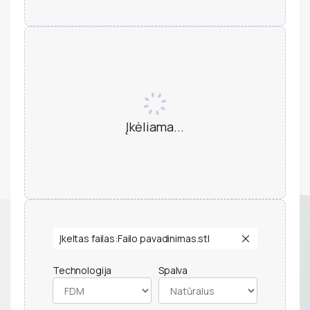
Įkėliama...
Įkeltas failas:
Failo pavadinimas.stl
Technologija
Spalva