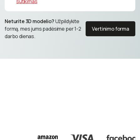
sutikimas
Neturite 3D modelio?
Užpildykite
formą, mes jums padėsime per 1-2
Vertinimo forma
darbo dienas.
Vertinimo forma
Gaukite nemokamą konsultaciją
Gaukite nemokamą konsultaciją