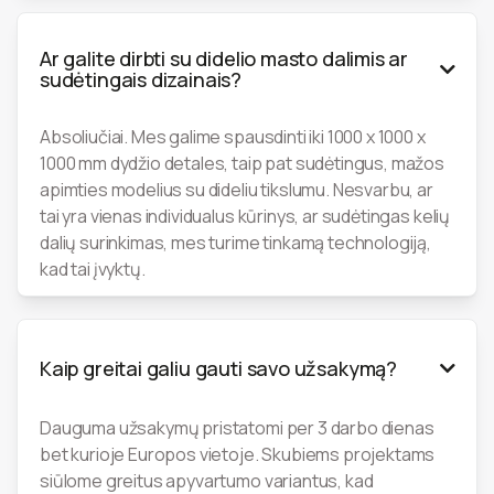
Ar galite dirbti su didelio masto dalimis ar

sudėtingais dizainais?
Absoliučiai. Mes galime spausdinti iki 1000 x 1000 x
1000 mm dydžio detales, taip pat sudėtingus, mažos
apimties modelius su dideliu tikslumu. Nesvarbu, ar
tai yra vienas individualus kūrinys, ar sudėtingas kelių
dalių surinkimas, mes turime tinkamą technologiją,
kad tai įvyktų.
Kaip greitai galiu gauti savo užsakymą?

Dauguma užsakymų pristatomi per 3 darbo dienas
bet kurioje Europos vietoje. Skubiems projektams
siūlome greitus apyvartumo variantus, kad