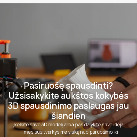
Pasiruošę spausdinti?
Užsisakykite aukštos kokybės
3D spausdinimo paslaugas jau
šiandien
Įkelkite savo 3D modelį arba pasidalykite savo idėja
— mes susitvarkysime viską nuo paruošimo iki