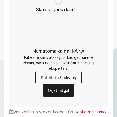
Skaičiuojama kaina...
Numatoma kaina:
KAINA
Pateikite savo užsakymą, kad gautumėte
išsamų pasiūlymą ir pasikalbėkite su mūsų
ekspertais.
Pateikti užsakymą
Pateikti užsakymą
Grįžti atgal
Grįžti atgal
Visi įkelti failai yra konfidencialūs.
Konfidencialumo