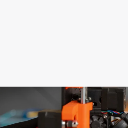
Automobilio detalė
Dimensions:
160x100x7 mm
Technologies:
FDM
Price:
12 €
Learn more
Learn more