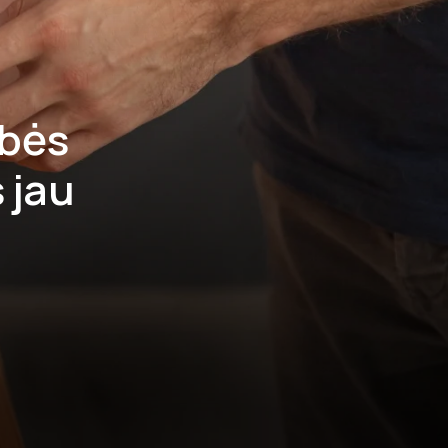
ybės
 jau