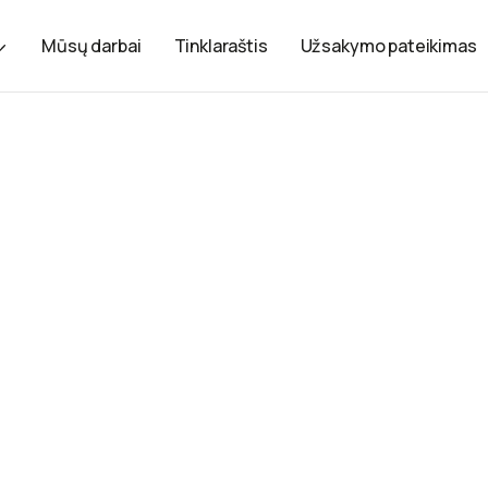
Mūsų darbai
Tinklaraštis
Užsakymo pateikimas
rdo
. Puikiai tinka dovanai ar