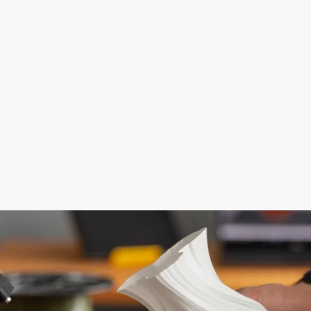
Pastato maketas
Dimensions:
22x18x6 cm
Technologies:
FDM
Price:
14 €
Learn more
Learn more