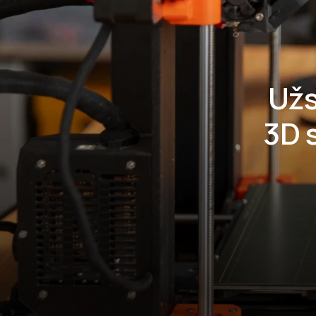
Užs
3D 