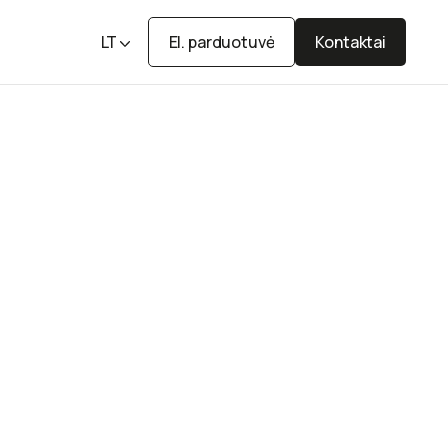
LT
El. parduotuvė
Kontaktai
El. parduotuvė
Kontaktai