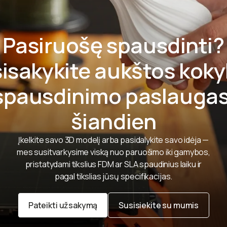
Pasiruošę spausdinti?
isakykite aukštos kok
spausdinimo paslaugas
šiandien
Įkelkite savo 3D modelį arba pasidalykite savo idėja —
mes susitvarkysime viską nuo paruošimo iki gamybos,
pristatydami tikslius FDM ar SLA spaudinius laiku ir
pagal tikslias jūsų specifikacijas.
Pateikti užsakymą
Susisiekite su mumis
Pateikti užsakymą
Susisiekite su mumis