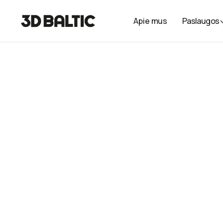
Apie mus
Paslaugos
Dekoratyvinė va
raidė
Individuali vardo raidė, spausdinta iš kokybiško PLAplastiko
kambario dekorui.
Dimensions
20 cm aukštis
Kaina
10 €
Industry
Dovanos/dekoras
Technologies
FDM
Material
PLA