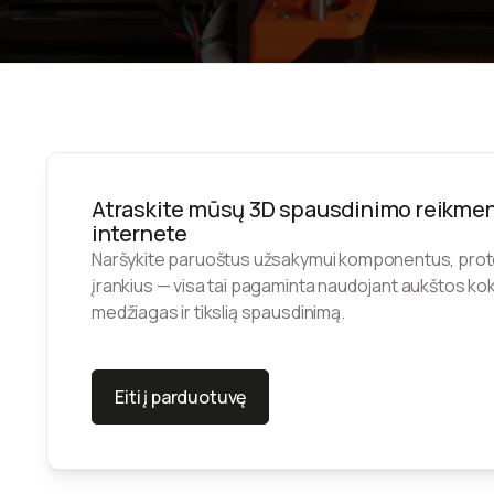
Atraskite mūsų 3D spausdinimo reikme
internete
Naršykite paruoštus užsakymui komponentus, proto
įrankius — visa tai pagaminta naudojant aukštos k
medžiagas ir tikslią spausdinimą.
Eiti į parduotuvę
Eiti į parduotuvę