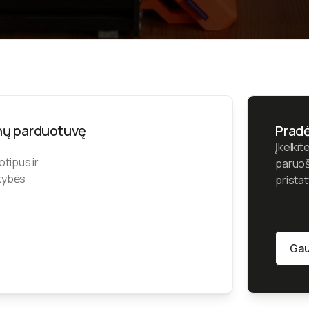
nų parduotuvę
Pradė
Įkelkit
tipus ir
paruoš
okybės
pristat
Gau
Gau