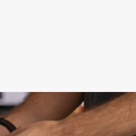
Lėktuvo modelis
Dimensions:
24x13x5 cm
Technologies:
FDM
Price:
14 €
Learn more
Learn more