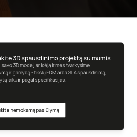
kite 3D spausdinimo projektą su mumis
e savo 3D modelį ar idėją ir mes tvarkysime
imą ir gamybą - tikslų FDM arba SLA spausdinimą,
ytą laiku ir pagal specifikacijas.
kite nemokamą pasiūlymą
kite nemokamą pasiūlymą